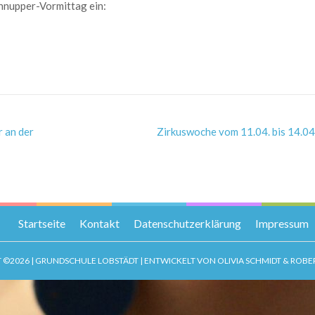
chnupper-Vormittag ein:
r an der
Zirkuswoche vom 11.04. bis 14.0
Startseite
Kontakt
Datenschutzerklärung
Impressum
 ©2026 | GRUNDSCHULE LOBSTÄDT | ENTWICKELT VON OLIVIA SCHMIDT & ROBE